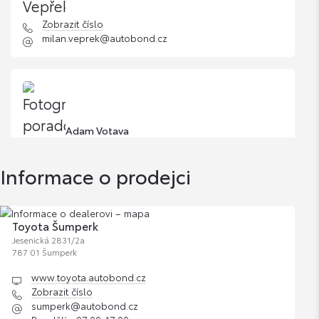
Zobrazit číslo
milan.veprek@autobond.cz
Adam Votava
Informace o prodejci
Zobrazit číslo
adam.votava@autobond.cz
Toyota Šumperk
Jesenická 2831/2a
787 01 Šumperk
www.toyota.autobond.cz
Zobrazit číslo
sumperk@autobond.cz