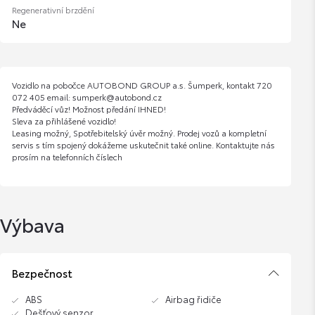
Regenerativní brzdění
Ne
Vozidlo na pobočce AUTOBOND GROUP a.s. Šumperk, kontakt 720
072 405 email: sumperk@autobond.cz
Předváděcí vůz! Možnost předání IHNED!
Sleva za přihlášené vozidlo!
Leasing možný, Spotřebitelský úvěr možný. Prodej vozů a kompletní
servis s tím spojený dokážeme uskutečnit také online. Kontaktujte nás
prosím na telefonních číslech
Výbava
Bezpečnost
ABS
Airbag řidiče
Dešťový senzor