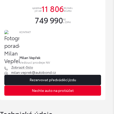
11 806
splátka
Kč/měs.
již od
brutto
749 990
Kč
s DPH
KONTAKT
Milan Vepřek
Vedoucí prodeje NV
Zobrazit číslo
milan.veprek@autobond.cz
Rezervovat předváděcí jízdu
Nechte auto na protiúčet
Technické údaje