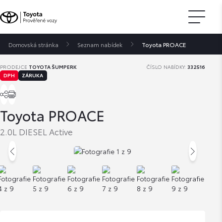
Domovská stránka
Seznam nabídek
Toyota PROACE
PRODEJCE
TOYOTA ŠUMPERK
ČÍSLO NABÍDKY:
332516
DPH
ZÁRUKA
Toyota PROACE
2.0L DIESEL Active