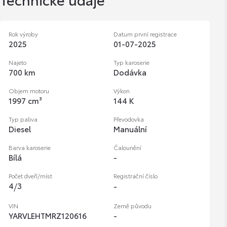
Rok výroby
Datum první registrace
2025
01-07-2025
Najeto
Typ karoserie
700 km
Dodávka
Objem motoru
Výkon
1997 cm³
144 K
Typ paliva
Převodovka
Diesel
Manuální
Barva karoserie
Čalounění
Bílá
-
Počet dveří/míst
Registrační číslo
4
/
3
-
VIN
Země původu
YARVLEHTMRZ120616
-