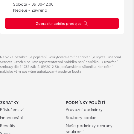
Sobota - 09:00-12:00
Neděle - Zavřeno
Zobrazit nabídku prodejce
Tomáš Kubíček
Specialista na ojeté vozy
Zobrazit číslo
Nabídka nezahrnuje pojištění. Poskytovatelem financování je Toyota Financial
tomas.kubicek@t-motor.cz
Services Czech s.r.o. Tato reprezentativní nabídka není nabídkou k uzavření
smlouvy dle § 1732 zák .č. 89/2012 Sb., občanského zákoníku. Konkrétní
nabídku vám poskytne autorizovaný prodejce Toyota.
Sára Vlčková
Prodejce ojetých vozů
ZKRATKY
PODMÍNKY POUŽITÍ
Příslušenství
Provozní podmínky
Financování
Soubory cookie
Zobrazit číslo
Benefity
Naše podmínky ochrany
sara.vlckova@t-motor.cz
soukromí
Servis