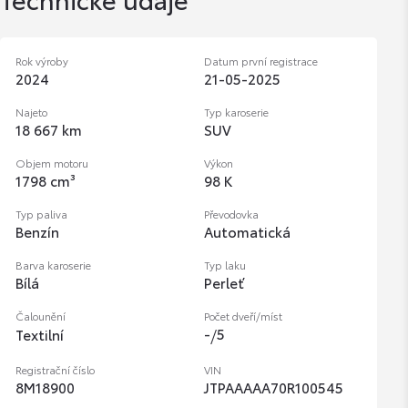
Rok výroby
Datum první registrace
2024
21-05-2025
Najeto
Typ karoserie
18 667 km
SUV
Objem motoru
Výkon
1798 cm³
98 K
Typ paliva
Převodovka
Benzín
Automatická
Barva karoserie
Typ laku
Bílá
Perleť
Čalounění
Počet dveří/míst
-
/
5
Textilní
Registrační číslo
VIN
8M18900
JTPAAAAA70R100545