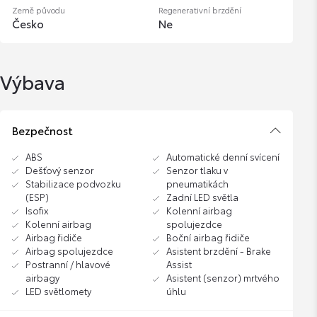
Země původu
Regenerativní brzdění
Česko
Ne
Výbava
Bezpečnost
ABS
Automatické denní svícení
Dešťový senzor
Senzor tlaku v
Stabilizace podvozku
pneumatikách
(ESP)
Zadní LED světla
Isofix
Kolenní airbag
Kolenní airbag
spolujezdce
Airbag řidiče
Boční airbag řidiče
Airbag spolujezdce
Asistent brzdění - Brake
Postranní / hlavové
Assist
airbagy
Asistent (senzor) mrtvého
LED světlomety
úhlu