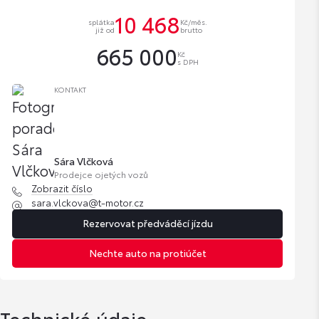
10 468
splátka
Kč/měs.
již od
brutto
665 000
Kč
s DPH
KONTAKT
Sára Vlčková
Prodejce ojetých vozů
Zobrazit číslo
sara.vlckova@t-motor.cz
Rezervovat předváděcí jízdu
Nechte auto na protiúčet
Technické údaje