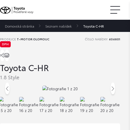
Domovská stránka
Seznam nabídek
Toyota C-HR
PRODEJCE
T-MOTOR OLOMOUC
ČÍSLO NABÍDKY:
404601
DPH
Toyota C-HR
1.8 Style