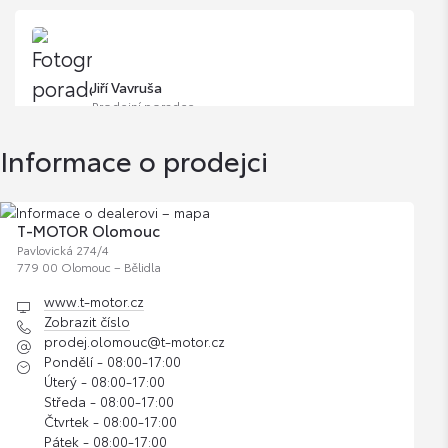
Jiří Vavruša
Prodejní poradce
Informace o prodejci
Zobrazit číslo
jiri.vavrusa@t-motor.cz
T-MOTOR Olomouc
Pavlovická 274/4
779 00 Olomouc – Bělidla
www.t-motor.cz
Daniel Šafařík
Zobrazit číslo
Prodejní poradce
prodej.olomouc@t-motor.cz
Pondělí - 08:00-17:00
Úterý - 08:00-17:00
Zobrazit číslo
Středa - 08:00-17:00
daniel.safarik@t-motor.cz
Čtvrtek - 08:00-17:00
Pátek - 08:00-17:00