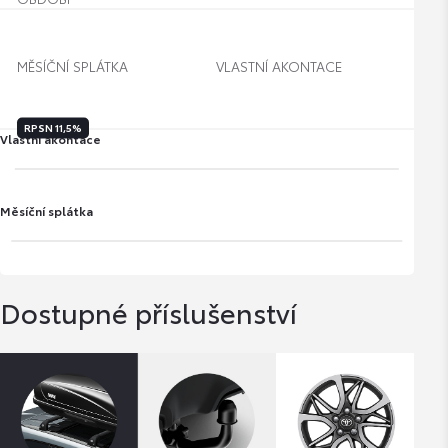
MĚSÍČNÍ SPLÁTKA
VLASTNÍ AKONTACE
RPSN
11,5%
Vlastní akontace
Měsíční splátka
Dostupné příslušenství