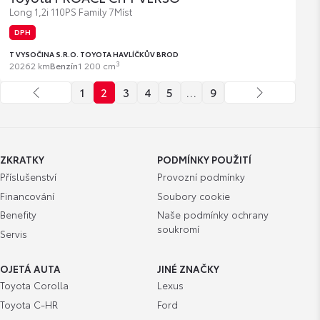
Long 1,2i 110PS Family 7Míst
DPH
T VYSOČINA S.R.O. TOYOTA HAVLÍČKŮV BROD
3
2026
2 km
Benzín
1 200 cm
1
2
3
4
5
…
9
ZKRATKY
PODMÍNKY POUŽITÍ
Příslušenství
Provozní podmínky
Financování
Soubory cookie
Benefity
Naše podmínky ochrany
soukromí
Servis
OJETÁ AUTA
JINÉ ZNAČKY
Toyota Corolla
Lexus
Toyota C-HR
Ford