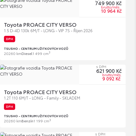
749 900 Kč
brutto/měs.
10 964 Kč
Toyota PROACE CITY VERSO
1.5 D-4D 130k 6M/T - LONG - VIP 7S - Říjen 2026
DPH
TSUSHO - CENTRUM UŽITKOVÝCH VOZŮ
3
2026
0 km
Diesel
1 499 cm
s DPH
621 900 Kč
brutto/měs.
9 092 Kč
Toyota PROACE CITY VERSO
1.2T 110 6M/T - LONG - Family - SKLADEM
DPH
TSUSHO - CENTRUM UŽITKOVÝCH VOZŮ
3
2026
0 km
Benzín
1 199 cm
s DPH