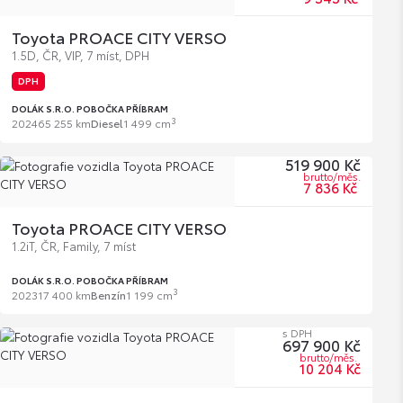
Toyota PROACE CITY VERSO
1.5D, ČR, VIP, 7 míst, DPH
DPH
DOLÁK S.R.O. POBOČKA PŘÍBRAM
3
2024
65 255 km
Diesel
1 499 cm
519 900 Kč
brutto/měs.
7 836 Kč
Toyota PROACE CITY VERSO
1.2iT, ČR, Family, 7 míst
DOLÁK S.R.O. POBOČKA PŘÍBRAM
3
2023
17 400 km
Benzín
1 199 cm
s DPH
697 900 Kč
brutto/měs.
10 204 Kč