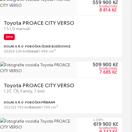
559 900 Kč
brutto/měs.
8 814 Kč
Toyota PROACE CITY VERSO
1.5 L D manuál
DPH
DOLÁK S.R.O. POBOČKA ČESKÉ BUDĚJOVICE
3
2025
9 234 km
Diesel
1 499 cm
509 900 Kč
brutto/měs.
7 685 Kč
Toyota PROACE CITY VERSO
1.2iT, ČR, Family, 7 míst
DOLÁK S.R.O. POBOČKA PŘÍBRAM
3
2021
53 793 km
Benzín
1 199 cm
s DPH
619 900 Kč
brutto/měs.
9 343 Kč