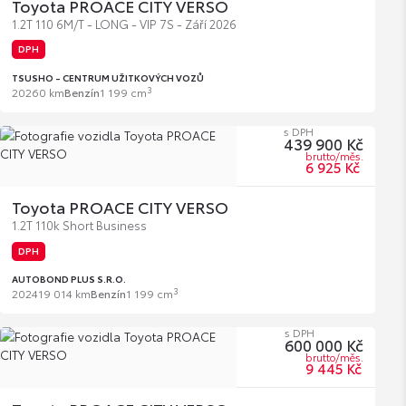
Toyota PROACE CITY VERSO
1.2T 110 6M/T - LONG - VIP 7S - Září 2026
DPH
TSUSHO - CENTRUM UŽITKOVÝCH VOZŮ
3
2026
0 km
Benzín
1 199 cm
s DPH
439 900 Kč
brutto/měs.
6 925 Kč
Toyota PROACE CITY VERSO
1.2T 110k Short Business
DPH
AUTOBOND PLUS S.R.O.
3
2024
19 014 km
Benzín
1 199 cm
s DPH
600 000 Kč
brutto/měs.
9 445 Kč