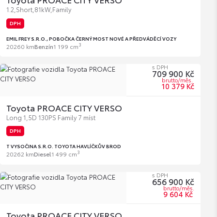
1.2,Short,81kW,Family
DPH
EMIL FREY S.R.O., POBOČKA ČERNÝ MOST NOVÉ A PŘEDVÁDĚCÍ VOZY
3
2026
0 km
Benzín
1 199 cm
s DPH
709 900 Kč
brutto/měs.
10 379 Kč
Toyota PROACE CITY VERSO
Long 1,5D 130PS Family 7 míst
DPH
T VYSOČINA S.R.O. TOYOTA HAVLÍČKŮV BROD
3
2026
2 km
Diesel
1 499 cm
s DPH
656 900 Kč
brutto/měs.
9 604 Kč
Toyota PROACE CITY VERSO