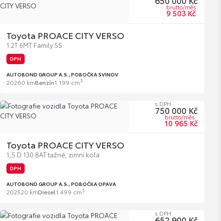
650 000 Kč
brutto/měs.
9 503 Kč
Toyota PROACE CITY VERSO
1.2T 6MT Family 5S
DPH
AUTOBOND GROUP A.S., POBOČKA SVINOV
3
2026
0 km
Benzín
1 199 cm
s DPH
750 000 Kč
brutto/měs.
10 965 Kč
Toyota PROACE CITY VERSO
1,5 D 130 8AT tažné, zimní kola
DPH
AUTOBOND GROUP A.S., POBOČKA OPAVA
3
2025
20 km
Diesel
1 499 cm
s DPH
652 900 Kč