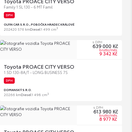
Toyota PROACE CITY VERSO
Family 1.5L 130 - 6 MT Famil
DPH
OLFIN CAR S.R.O., POBOČKA HRADEC KRÁLOVÉ
3
2024
20 576 km
Diesel
1 499 cm
s DPH
639 000 Kč
brutto/měs.
9 342 Kč
Toyota PROACE CITY VERSO
1.5D 130-8A/T - LONG BUSINESS 7S
DPH
DOMANSKÝ S.R.O.
3
2026
6 km
Diesel
1 498 cm
s DPH
613 980 Kč
brutto/měs.
8 977 Kč
Toyota PROACE CITY VERSO