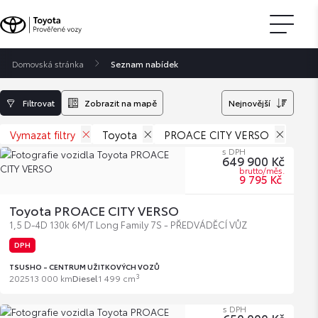
Domovská stránka
Seznam nabídek
Filtrovat
Zobrazit na mapě
Nejnovější
Vymazat filtry
Toyota
PROACE CITY VERSO
s DPH
649 900 Kč
brutto/měs.
9 795 Kč
Toyota PROACE CITY VERSO
1,5 D‑4D 130k 6M/T Long Family 7S - PŘEDVÁDĚCÍ VŮZ
DPH
TSUSHO - CENTRUM UŽITKOVÝCH VOZŮ
3
2025
13 000 km
Diesel
1 499 cm
s DPH