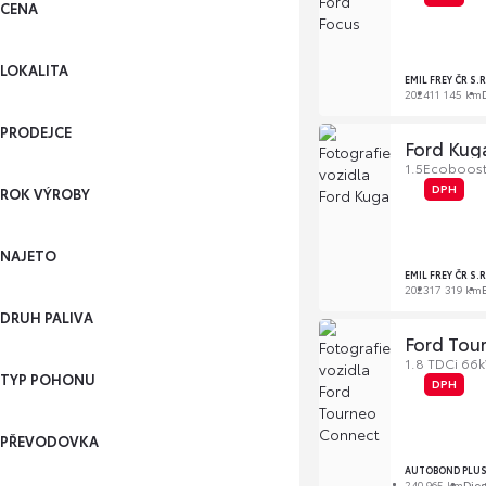
CENA
LOKALITA
EMIL FREY ČR S.
2024
11 145 km
PRODEJCE
Ford Kug
1.5Ecoboost
DPH
ROK VÝROBY
NAJETO
EMIL FREY ČR S.
2023
17 319 km
DRUH PALIVA
Ford Tou
1.8 TDCi 66
TYP POHONU
DPH
PŘEVODOVKA
AUTOBOND PLUS 
240 965 km
Dies