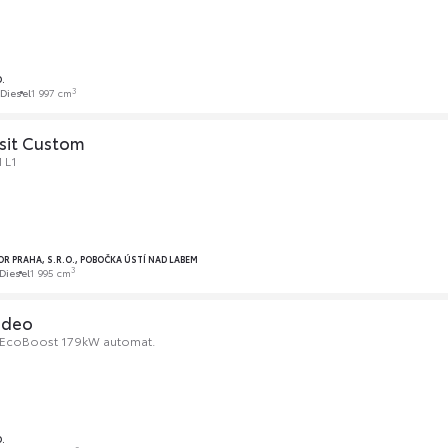
.
3
Diesel
1 997 cm
nsit Custom
 L1
PRAHA, S.R.O., POBOČKA ÚSTÍ NAD LABEM
3
Diesel
1 995 cm
ndeo
0 EcoBoost 179kW automat.
.