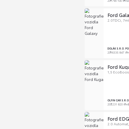
2017
90 100 km
D
Ford Gal
2.0TDCi, 7mí
DOLÁK S.R.O. P
2016
335 847 k
Ford Kug
1,5 EcoBoost
OLFIN CAR S.R.
2022
31 820 km
Ford ED
2.0 Automat