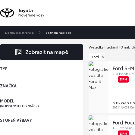
Domovská stránka
Seznam nabídek
Výsledky hledání
(43 nabíd
Zobrazit na mapě
Ford
Ford S-M
TYP
2.0 EcoBlue 
DPH
ZNAČKA
MODEL
OLFIN CAR S.R.
(NEJPRVE VYBERTE ZNAČKU)
2021
116 038 km
STUPEŇ VÝBAVY
Ford Foc
1.5Ecoblue,
DPH