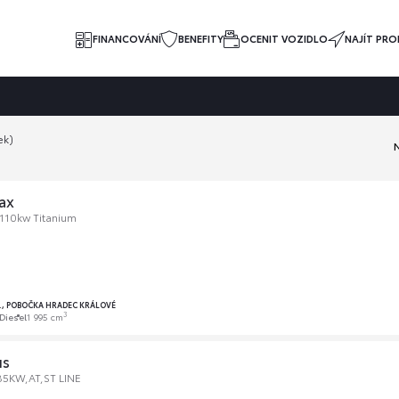
FINANCOVÁNÍ
BENEFITY
OCENIT VOZIDLO
NAJÍT PRO
ek)
ax
110kw Titanium
O., POBOČKA HRADEC KRÁLOVÉ
3
Diesel
1 995 cm
us
85KW,AT,ST LINE