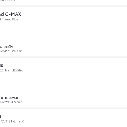
nd C-MAX
 Trend Plus
 - ZLIČÍN
3
Benzín
1 499 cm
us
CZ,TrendEdition
R.O., BUDOVA B
3
m
Diesel
1 499 cm
a
 CVT ST-Line X