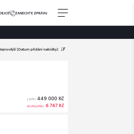
DEJCE
ZANECHTE ZPRÁVU
Nejnovější
(Datum přidání nabídky)
449 000 Kč
s DPH
6 767 Kč
brutto/měs.