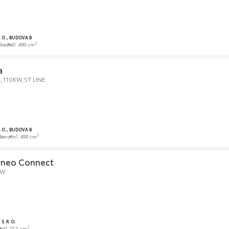
R.O., BUDOVA B
3
Diesel
1 499 cm
a
,110KW,ST LINE
R.O., BUDOVA B
3
Benzín
1 499 cm
rneo Connect
kW
S.R.O.
3
el
1 753 cm