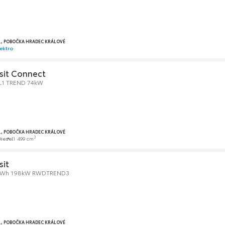
O., POBOČKA HRADEC KRÁLOVÉ
ektro
sit Connect
 L1 TREND 74kW
O., POBOČKA HRADEC KRÁLOVÉ
3
iesel
1 499 cm
sit
8kWh 198kW RWDTREND3
O., POBOČKA HRADEC KRÁLOVÉ