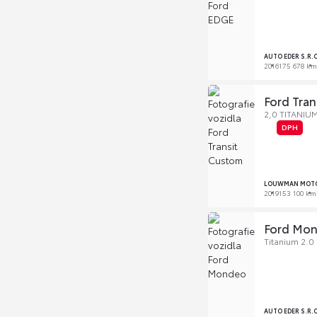
AUTO EDER S.R.O
2016
175 678 km
Ford Tra
2,0 TITANIUM
DPH
LOUWMAN MOTOR 
2019
153 100 km
Ford Mo
Titanium 2.
AUTO EDER S.R.O