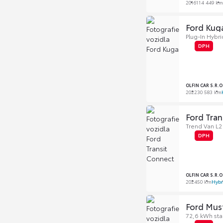
2016
114 449 km
Ford Kug
Plug-In Hybri
DPH
OLFIN CAR S.R.
2022
30 583 km
Ford Tran
Trend Van L2
DPH
OLFIN CAR S.R.
2024
50 km
Hybr
Ford Mus
72,6 kWh sta