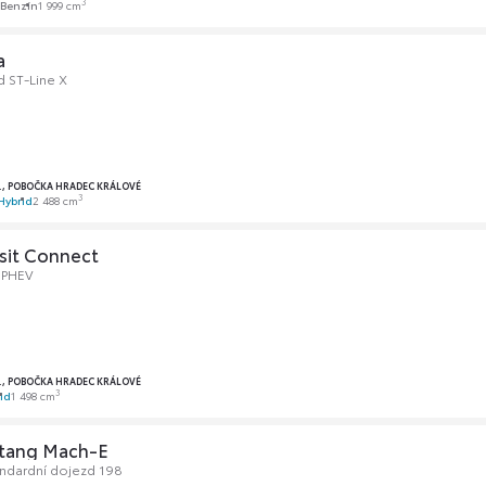
3
Benzín
1 999 cm
a
d ST-Line X
O., POBOČKA HRADEC KRÁLOVÉ
3
Hybrid
2 488 cm
sit Connect
 PHEV
O., POBOČKA HRADEC KRÁLOVÉ
3
id
1 498 cm
tang Mach-E
ndardní dojezd 198