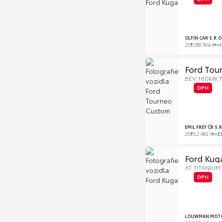
OLFIN CAR S.R.
2022
80 904 km
Ford Tou
BEV,160kW,Ti
DPH
EMIL FREY ČR S.
2025
2 983 km
E
Ford Kug
AT TITANIUM
DPH
LOUWMAN MOTOR 