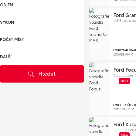
OBJEM
Ford Gra
1.5 Ecoboost
VÝKON
POČET MÍST
LOUWMAN PRAHA
2016
158 919 km
DALŠÍ
Ford Foc
Hledat
1.5EcoBlue,
DPH
EMIL FREY ČR S.
2022
168 271 k
Ford Kug
2,5 HEV FWD
DPH