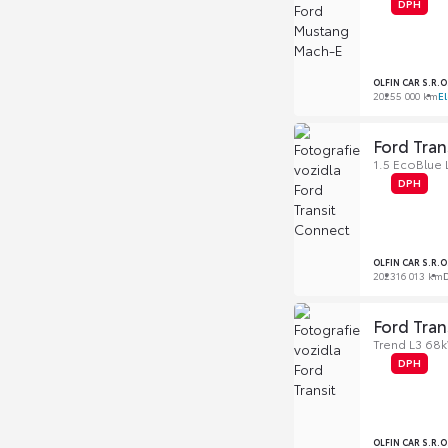
DPH
OLFIN CAR S.R.
2025
5 000 km
El
Ford Tran
1.5 EcoBlue
DPH
OLFIN CAR S.R.
2023
16 013 km
D
Ford Tran
Trend L3 6
DPH
OLFIN CAR S.R.