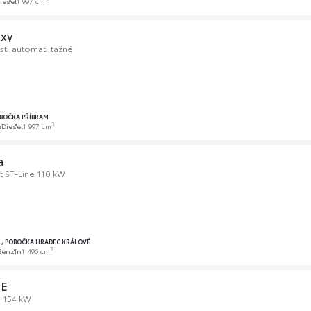
iesel
1 997 cm
axy
st, automat, tažné
OBOČKA PŘÍBRAM
3
m
Diesel
1 997 cm
a
 ST-Line 110 kW
O., POBOČKA HRADEC KRÁLOVÉ
3
Benzín
1 496 cm
GE
, 154 kW