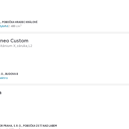
O., POBOČKA HRADEC KRÁLOVÉ
3
Hybrid
2 488 cm
rneo Custom
tánium X,záruka,L2
R.O., BUDOVA B
lektro
a
PRAHA, S.R.O., POBOČKA ÚSTÍ NAD LABEM
3