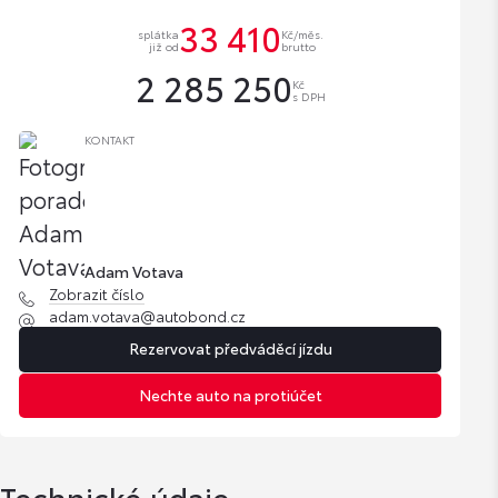
33 410
splátka
Kč/měs.
již od
brutto
2 285 250
Kč
s DPH
KONTAKT
Adam Votava
Zobrazit číslo
adam.votava@autobond.cz
Rezervovat předváděcí jízdu
Nechte auto na protiúčet
Technické údaje