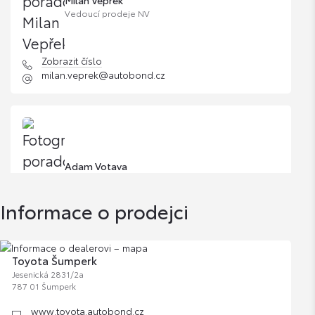
Vedoucí prodeje NV
Zobrazit číslo
milan.veprek@autobond.cz
Adam Votava
Informace o prodejci
Zobrazit číslo
adam.votava@autobond.cz
Toyota Šumperk
Jesenická 2831/2a
787 01 Šumperk
www.toyota.autobond.cz