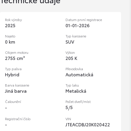
Rok výroby
Datum první registrace
2025
01-01-2026
Najeto
Typ karoserie
0 km
SUV
Objem motoru
Výkon
2755 cm³
205 K
Typ paliva
Převodovka
Hybrid
Automatická
Barva karoserie
Typ laku
Jiná barva
Metalická
Čalounění
Počet dveří/míst
5
/
5
-
Registrační číslo
VIN
-
JTEACDBJ20K020422