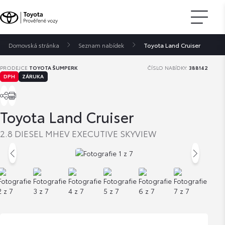
Domovská stránka
Seznam nabídek
Toyota Land Cruiser
PRODEJCE
TOYOTA ŠUMPERK
ČÍSLO NABÍDKY:
388142
DPH
ZÁRUKA
Toyota Land Cruiser
2.8 DIESEL MHEV EXECUTIVE SKYVIEW