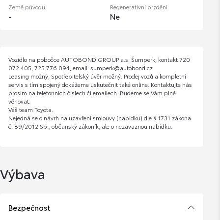
Země původu
Regenerativní brzdění
-
Ne
Vozidlo na pobočce AUTOBOND GROUP a.s. Šumperk, kontakt 720
072 405, 725 776 094, email: sumperk@autobond.cz
Leasing možný, Spotřebitelský úvěr možný. Prodej vozů a kompletní
servis s tím spojený dokážeme uskutečnit také online. Kontaktujte nás
prosím na telefonních číslech či emailech. Budeme se Vám plně
věnovat.
Váš team Toyota.
Nejedná se o návrh na uzavření smlouvy (nabídku) dle § 1731 zákona
č. 89/2012 Sb., občanský zákoník, ale o nezávaznou nabídku.
Výbava
Bezpečnost