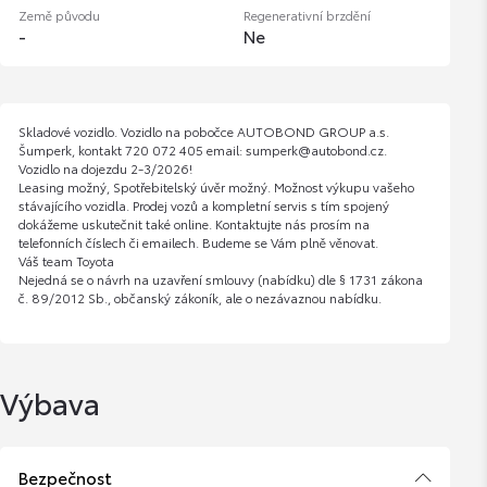
Země původu
Regenerativní brzdění
-
Ne
Skladové vozidlo. Vozidlo na pobočce AUTOBOND GROUP a.s.
Šumperk, kontakt 720 072 405 email: sumperk@autobond.cz.
Vozidlo na dojezdu 2-3/2026!
Leasing možný, Spotřebitelský úvěr možný. Možnost výkupu vašeho
stávajícího vozidla. Prodej vozů a kompletní servis s tím spojený
dokážeme uskutečnit také online. Kontaktujte nás prosím na
telefonních číslech či emailech. Budeme se Vám plně věnovat.
Váš team Toyota
Nejedná se o návrh na uzavření smlouvy (nabídku) dle § 1731 zákona
č. 89/2012 Sb., občanský zákoník, ale o nezávaznou nabídku.
Výbava
Bezpečnost