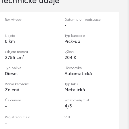
Rok výroby
Datum první registrace
-
Najeto
Typ karoserie
0 km
Pick-up
Objem motoru
Výkon
2755 cm³
204 K
Typ paliva
Převodovka
Diesel
Automatická
Barva karoserie
Typ laku
Zelená
Metalická
Čalounění
Počet dveří/míst
4
/
5
-
Registrační číslo
VIN
-