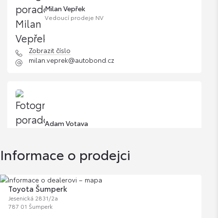
Milan Vepřek
Vedoucí prodeje NV
Zobrazit číslo
milan.veprek@autobond.cz
Adam Votava
Informace o prodejci
Zobrazit číslo
adam.votava@autobond.cz
Toyota Šumperk
Jesenická 2831/2a
787 01 Šumperk