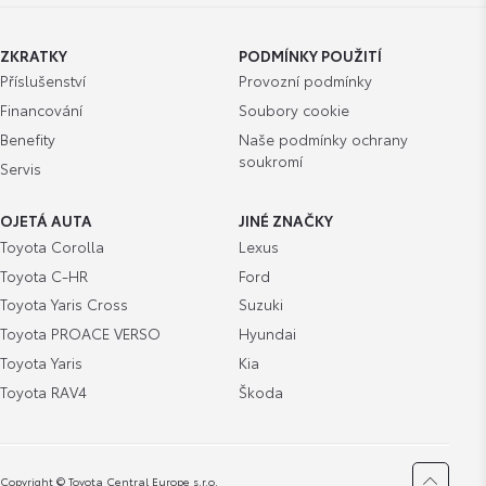
ZKRATKY
PODMÍNKY POUŽITÍ
Příslušenství
Provozní podmínky
Financování
Soubory cookie
Benefity
Naše podmínky ochrany
soukromí
Servis
OJETÁ AUTA
JINÉ ZNAČKY
Toyota Corolla
Lexus
Toyota C-HR
Ford
Toyota Yaris Cross
Suzuki
Toyota PROACE VERSO
Hyundai
Toyota Yaris
Kia
Toyota RAV4
Škoda
Copyright © Toyota Central Europe s.r.o.