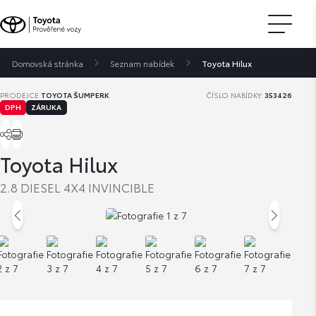
Domovská stránka
Seznam nabídek
Toyota Hilux
PRODEJCE
TOYOTA ŠUMPERK
ČÍSLO NABÍDKY:
353426
DPH
ZÁRUKA
Toyota Hilux
2.8 DIESEL 4X4 INVINCIBLE