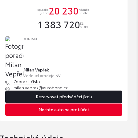
20 230
splátka
Kč/měs.
již od
brutto
1 383 720
Kč
s DPH
KONTAKT
Milan Vepřek
Vedoucí prodeje NV
Zobrazit číslo
milan.veprek@autobond.cz
Rezervovat předváděcí jízdu
Nechte auto na protiúčet
Technické údaje