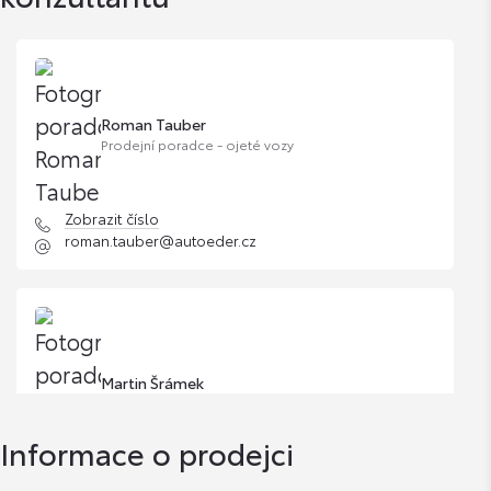
Roman Tauber
Prodejní poradce - ojeté vozy
Zobrazit číslo
roman.tauber@autoeder.cz
Martin Šrámek
Informace o prodejci
Zobrazit číslo
martin.sramek@autoeder.cz