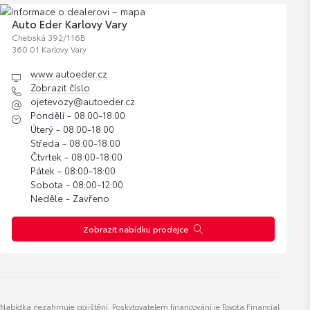
Auto Eder Karlovy Vary
Chebská 392/116B
360 01 Karlovy Vary
www.autoeder.cz
Roman Poláček
Zobrazit číslo
Prodejní poradce - ojeté vozy
ojetevozy@autoeder.cz
Pondělí - 08:00-18:00
Úterý - 08:00-18:00
Zobrazit číslo
Středa - 08:00-18:00
roman.polacek@autoeder.cz
Čtvrtek - 08:00-18:00
Pátek - 08:00-18:00
Sobota - 08:00-12:00
Neděle - Zavřeno
Zobrazit nabídku prodejce
Roman Turek
Vedoucí prodejní poradce - ojeté vozy
Zobrazit číslo
Nabídka nezahrnuje pojištění. Poskytovatelem financování je Toyota Financial