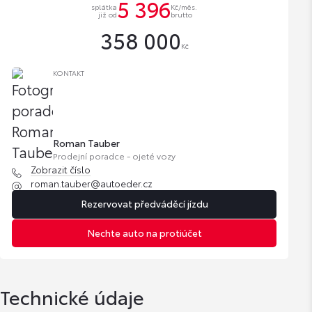
5 396
splátka
Kč/měs.
již od
brutto
358 000
Kč
KONTAKT
Roman Tauber
Prodejní poradce - ojeté vozy
Zobrazit číslo
roman.tauber@autoeder.cz
Rezervovat předváděcí jízdu
Nechte auto na protiúčet
Technické údaje