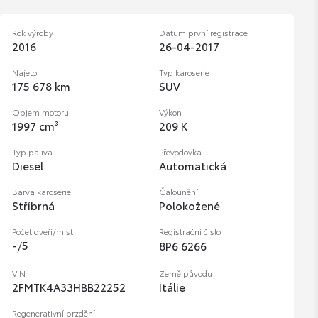
Rok výroby
Datum první registrace
2016
26-04-2017
Najeto
Typ karoserie
175 678 km
SUV
Objem motoru
Výkon
1997 cm³
209 K
Typ paliva
Převodovka
Diesel
Automatická
Barva karoserie
Čalounění
Stříbrná
Polokožené
Počet dveří/míst
Registrační číslo
-
/
5
8P6 6266
VIN
Země původu
2FMTK4A33HBB22252
Itálie
Regenerativní brzdění