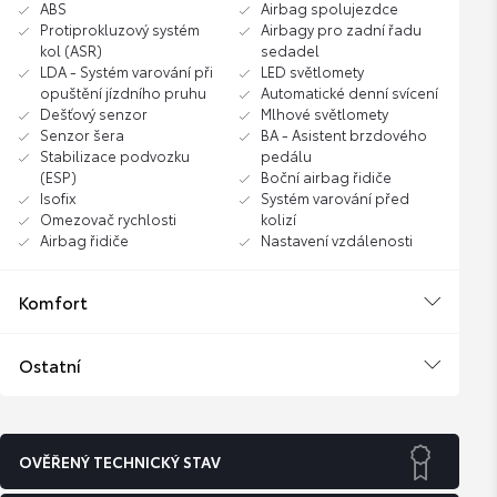
ABS
Airbag spolujezdce
Protiprokluzový systém
Airbagy pro zadní řadu
kol (ASR)
sedadel
LDA - Systém varování při
LED světlomety
opuštění jízdního pruhu
Automatické denní svícení
Dešťový senzor
Mlhové světlomety
Senzor šera
BA - Asistent brzdového
Stabilizace podvozku
pedálu
(ESP)
Boční airbag řidiče
Isofix
Systém varování před
Omezovač rychlosti
kolizí
Airbag řidiče
Nastavení vzdálenosti
Komfort
Ostatní
OVĚŘENÝ TECHNICKÝ STAV