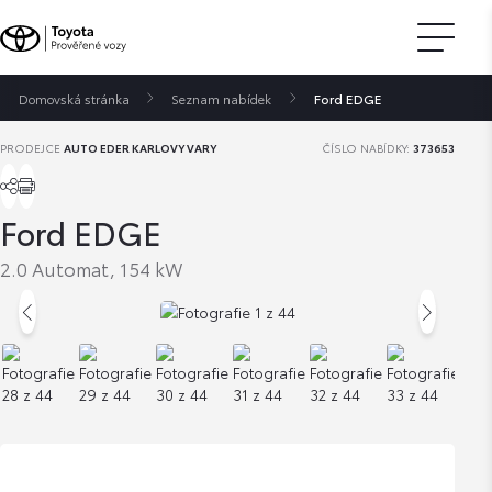
Domovská stránka
Seznam nabídek
Ford EDGE
PRODEJCE
AUTO EDER KARLOVY VARY
ČÍSLO NABÍDKY:
373653
Ford EDGE
2.0 Automat, 154 kW