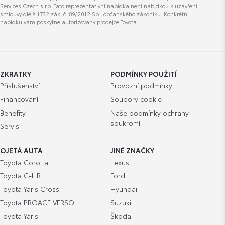
roman.turek@autoeder.cz
Services Czech s.r.o. Tato reprezentativní nabídka není nabídkou k uzavření
smlouvy dle § 1732 zák .č. 89/2012 Sb., občanského zákoníku. Konkrétní
nabídku vám poskytne autorizovaný prodejce Toyota.
Daniel Vočeluk
ZKRATKY
PODMÍNKY POUŽITÍ
Příslušenství
Provozní podmínky
Financování
Soubory cookie
Zobrazit číslo
Benefity
Naše podmínky ochrany
daniel.voceluk@autoeder.cz
soukromí
Servis
OJETÁ AUTA
JINÉ ZNAČKY
Toyota Corolla
Lexus
Toyota C-HR
Ford
Vojtěch Štrunc
Toyota Yaris Cross
Hyundai
Toyota PROACE VERSO
Suzuki
Toyota Yaris
Škoda
Zobrazit číslo