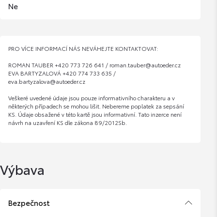
Ne
PRO VÍCE INFORMACÍ NÁS NEVÁHEJTE KONTAKTOVAT:
ROMAN TAUBER +420 773 726 641 / roman.tauber@autoeder.cz
EVA BARTYZALOVÁ +420 774 733 635 /
eva.bartyzalova@autoeder.cz
Veškeré uvedené údaje jsou pouze informativního charakteru a v
některých případech se mohou lišit. Nebereme poplatek za sepsání
KS. Údaje obsažené v této kartě jsou informativní. Tato inzerce není
návrh na uzavření KS dle zákona 89/2012Sb.
Výbava
Bezpečnost