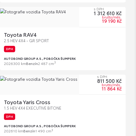
s DPH
1 312 610 Kč
brutto/měs.
19 190 Kč
Toyota RAV4
2.5 HEV 4X4 - GR SPORT
DPH
AUTOBOND GROUP A.S., POBOČKA ŠUMPERK
3
2026
300 km
Benzín
2 487 cm
s DPH
811 500 Kč
brutto/měs.
11 864 Kč
Toyota Yaris Cross
1.5 HEV 4X4 EXECUTIVE BITONE
DPH
AUTOBOND GROUP A.S., POBOČKA ŠUMPERK
3
2026
10 km
Benzín
1 490 cm