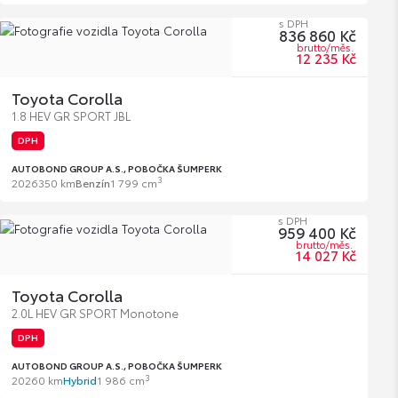
s DPH
836 860 Kč
brutto/měs.
12 235 Kč
Toyota Corolla
1.8 HEV GR SPORT JBL
DPH
AUTOBOND GROUP A.S., POBOČKA ŠUMPERK
3
2026
350 km
Benzín
1 799 cm
s DPH
959 400 Kč
brutto/měs.
14 027 Kč
Toyota Corolla
2.0L HEV GR SPORT Monotone
DPH
AUTOBOND GROUP A.S., POBOČKA ŠUMPERK
3
2026
0 km
Hybrid
1 986 cm