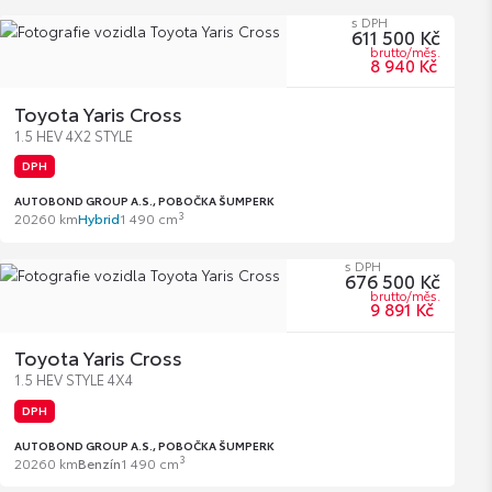
s DPH
611 500 Kč
brutto/měs.
8 940 Kč
Toyota Yaris Cross
1.5 HEV 4X2 STYLE
DPH
AUTOBOND GROUP A.S., POBOČKA ŠUMPERK
3
2026
0 km
Hybrid
1 490 cm
s DPH
676 500 Kč
brutto/měs.
9 891 Kč
Toyota Yaris Cross
1.5 HEV STYLE 4X4
DPH
AUTOBOND GROUP A.S., POBOČKA ŠUMPERK
3
2026
0 km
Benzín
1 490 cm