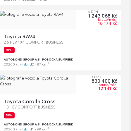
s DPH
1 243 068 Kč
brutto/měs.
18 174 Kč
Toyota RAV4
2.5 HEV 4X4 COMFORT BUSINESS
DPH
AUTOBOND GROUP A.S., POBOČKA ŠUMPERK
3
2026
0 km
Hybrid
2 487 cm
s DPH
830 400 Kč
brutto/měs.
12 141 Kč
Toyota Corolla Cross
1.8 HEV COMFORT BUSINESS
DPH
AUTOBOND GROUP A.S., POBOČKA ŠUMPERK
3
2026
0 km
Hybrid
1 798 cm