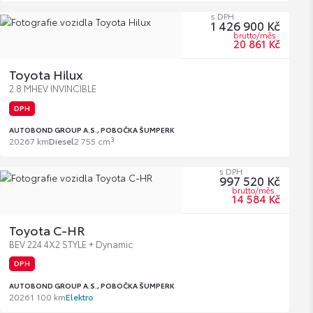
s DPH
1 426 900 Kč
brutto/měs.
20 861 Kč
Toyota Hilux
2.8 MHEV INVINCIBLE
DPH
AUTOBOND GROUP A.S., POBOČKA ŠUMPERK
3
2026
7 km
Diesel
2 755 cm
s DPH
997 520 Kč
brutto/měs.
14 584 Kč
Toyota C-HR
BEV 224 4X2 STYLE + Dynamic
DPH
AUTOBOND GROUP A.S., POBOČKA ŠUMPERK
2026
1 100 km
Elektro