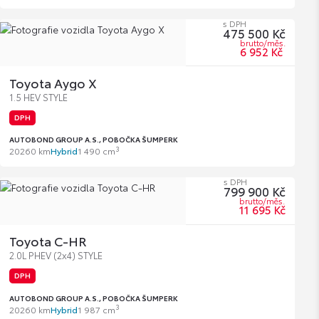
s DPH
475 500 Kč
brutto/měs.
6 952 Kč
Toyota Aygo X
1.5 HEV STYLE
DPH
AUTOBOND GROUP A.S., POBOČKA ŠUMPERK
3
2026
0 km
Hybrid
1 490 cm
s DPH
799 900 Kč
brutto/měs.
11 695 Kč
Toyota C-HR
2.0L PHEV (2x4) STYLE
DPH
AUTOBOND GROUP A.S., POBOČKA ŠUMPERK
3
2026
0 km
Hybrid
1 987 cm